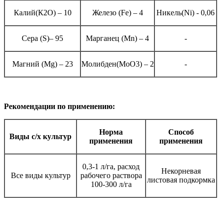
Калий(К2О) – 10
Железо (Fe) – 4
Никель(Ni) - 0,06
Сера (S)– 95
Марганец (Mn) – 4
-
Магний (Mg) – 23
Молибден(MoO3) – 2
-
Рекомендации по применению:
Норма
Способ
Виды с/х культур
применения
применения
0,3-1 л/га, расход
Некорневая
Все виды культур
рабочего раствора
листовая подкормка
100-300 л/га