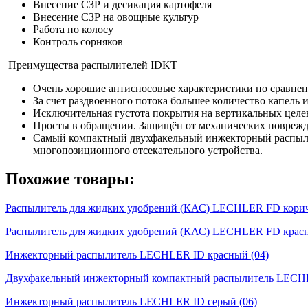
Внесение СЗР и десикация картофеля
Внесение СЗР на овощные культур
Работа по колосу
Контроль сорняков
Преимущества распылителей IDKT
Очень хорошие антисносовые характеристики по сравн
За счет раздвоенного потока большее количество капель
Исключительная густота покрытия на вертикальных целев
Просты в обращении. Защищён от механических поврежде
Самый компактный двухфакельный инжекторный распылит
многопозиционного отсекательного устройства.
Похожие товары:
Распылитель для жидких удобрений (КАС) LECHLER FD корич
Распылитель для жидких удобрений (КАС) LECHLER FD красн
Инжекторный распылитель LECHLER ID красный (04)
Двухфакельный инжекторный компактный распылитель LECHL
Инжекторный распылитель LECHLER ID серый (06)