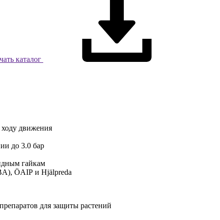
чать каталог
о ходу движения
и до 3.0 бар
кидным гайкам
), ÖAIP и Hjälpreda
препаратов для защиты растений