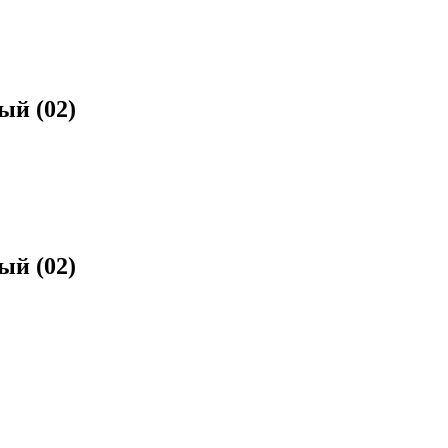
й (02)
й (02)