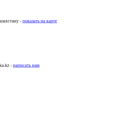
азахстану -
показать на карте
ka.kz -
написать нам