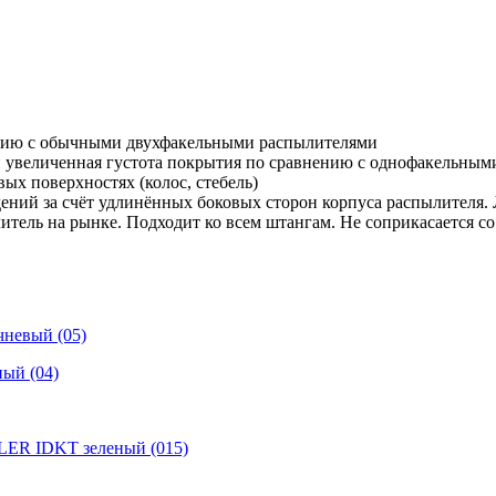
ению с обычными двухфакельными распылителями
 и увеличенная густота покрытия по сравнению с однофакельны
ых поверхностях (колос, стебель)
ний за счёт удлинённых боковых сторон корпуса распылителя. 
ель на рынке. Подходит ко всем штангам. Не соприкасается со
невый (05)
ый (04)
ER IDKT зеленый (015)