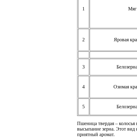
1
Мяг
2
Яровая кра
3
Белозерна
4
Озимая кра
5
Белозерна
Пшеница твердая – колосья
высыпание зерна. Этот вид
приятный аромат.