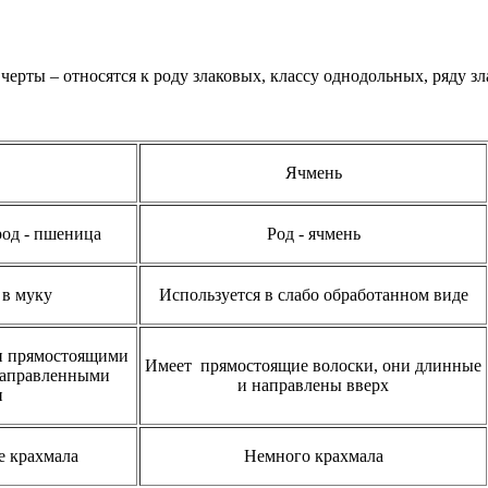
 черты – относятся к роду злаковых, классу однодольных, ряду з
Ячмень
род - пшеница
Род - ячмень
 в муку
Используется в слабо обработанном виде
ми прямостоящими
Имеет прямостоящие волоски, они длинные
онаправленными
и направлены вверх
и
е крахмала
Немного крахмала