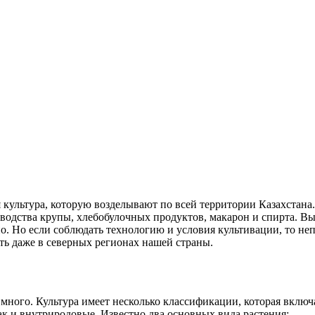
 культура, которую возделывают по всей территории Казахстана.
зводства крупы, хлебобулочных продуктов, макарон и спирта. В
о. Но если соблюдать технологию и условия культивации, то не
ь даже в северных регионах нашей страны.
 много. Культура имеет несколько классификации, которая включ
к и внутриродовые. Известно два основных вида растения: