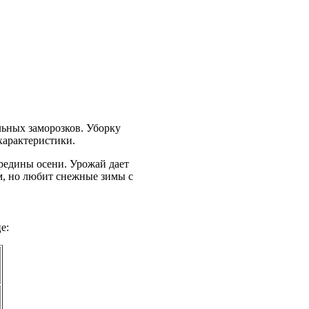
льных заморозков. Уборку
характеристики.
ередины осени. Урожай дает
м, но любит снежные зимы с
е: