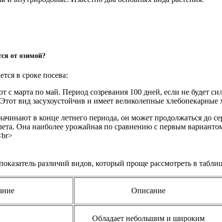
ся от озимой?
тся в сроке посева:
т с марта по май. Период созревания 100 дней, если не будет си
 Этот вид засухоустойчив и имеет великолепные хлебопекарные 
начинают в конце летнего периода, он может продолжаться до с
 лета. Она наиболее урожайная по сравнению с первым варианто
<br>
 показатель различий видов, который проще рассмотреть в таблиц
ание
Описание
Обладает небольшим и широким