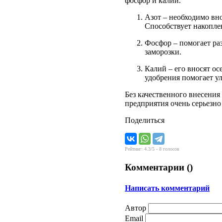
фосфор и калий.
Азот – необходимо вно
Способствует накопле
Фосфор – помогает ра
заморозки.
Калий – его вносят ос
удобрения помогает у
Без качественного внесения
предприятия очень серьезно
Поделиться
Рейтинг:
4.3
/5 -
8
голосов
Комментарии (
)
Написать комментарий
Автор
Email