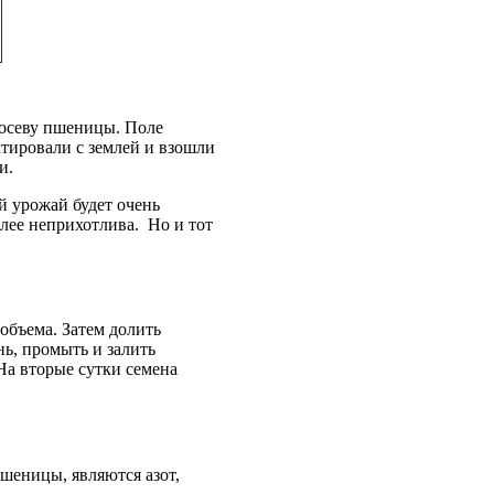
посеву пшеницы. Поле
тировали с землей и взошли
и.
й урожай будет очень
лее неприхотлива. Но и тот
объема. Затем долить
нь, промыть и залить
На вторые сутки семена
шеницы, являются азот,