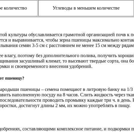
ое количество
Углеводы в меньшем количестве
этой культуры обуславливается грамотной организацией почв к 
ется и выравнивается, чтобы зерна пшеницы максимально контак
лывания семян 3-5 см с расстоянием не менее 15 см между рядам
 влагу, поэтому без дополнительного полива, получить хороши
щивания засушливый климат, то высевают твердые сорта, она бо
ормки и своевременного внесения удобрений.
ют пшеницу?
зародыши пшеницы – семена помещают в литровую банку на 1/3 
тавить наполненную посуду на 8 часов. Слить жидкость через тка
й последовательности проводить промывку каждые три ч. в день. 
оростки, достигнут длины 2 мм, их можно употреблять в пищу.
обрениях, составляющими комплексное питание, и подкормки п