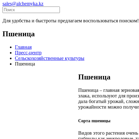
sales@alchemyka.kz
Для удобства и быстроты предлагаем воспользоваться поиском!
Пшеница
Главная
Пресс-центр
Сельскохозяйственные культуры
Пшеница
Пшеница
Пшеница – главная зерновая
злака, используют для прои
дала богатый урожай, сложн
урожайности можно получит
Сорта пшеницы
Видов этого растения очень
гибриды как межродовые, та